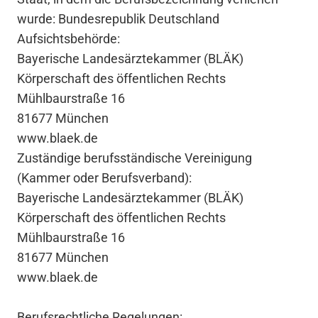
wurde: Bundesrepublik Deutschland
Aufsichtsbehörde:
Baye­ri­sche Landes­ärz­te­kam­mer (BLÄK)
Körper­schaft des öffent­li­chen Rechts
Mühl­baur­straße 16
81677 München
www.blaek.de
Zuständige berufsständische Vereinigung
(Kammer oder Berufsverband):
Baye­ri­sche Landes­ärz­te­kam­mer (BLÄK)
Körper­schaft des öffent­li­chen Rechts
Mühl­baur­straße 16
81677 München
www.blaek.de
Berufsrechtliche Regelungen: