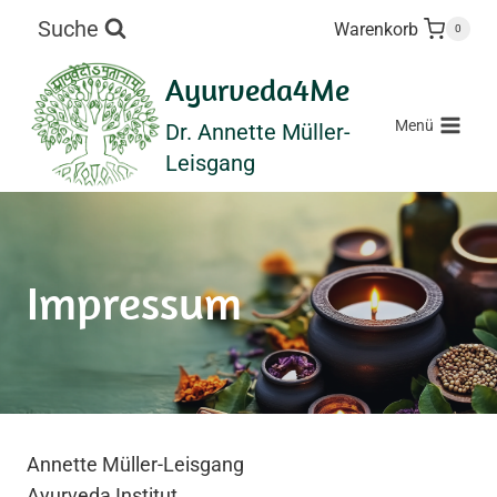
Zum
Suche
Warenkorb
0
Inhalt
springen
Ayurveda4Me
Menü
Dr. Annette Müller-
Leisgang
Impressum
Annette Müller-Leisgang
Ayurveda Institut