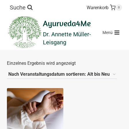
Zum
Suche
Warenkorb
0
Inhalt
springen
Ayurveda4Me
Menü
Dr. Annette Müller-
Leisgang
Einzelnes Ergebnis wird angezeigt