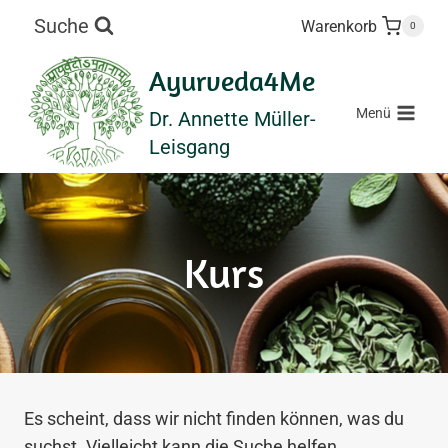
Zum
Suche
Warenkorb
0
Inhalt
springen
Ayurveda4Me
Menü
Dr. Annette Müller-
Leisgang
Kurs
Es scheint, dass wir nicht finden können, was du
suchst. Vielleicht kann die Suche helfen.