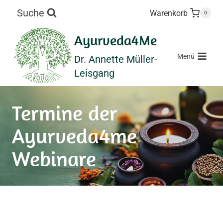
Zum
Suche
Warenkorb
0
Inhalt
springen
Ayurveda4Me
Menü
Dr. Annette Müller-
Leisgang
Termine der
Ayurveda4me
Webinare