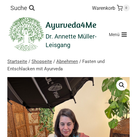
Zum
Suche
Warenkorb
0
Inhalt
springen
Ayurveda4Me
Menü
Dr. Annette Müller-
Leisgang
Startseite
/
Shopseite
/
Abnehmen
/
Fasten und
Entschlacken mit Ayurveda